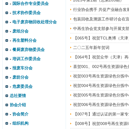
2025年第1期（总第205期）
-
国际合作专业委员会
行业协会携手 共促产业融合发
-
技术协作委员会
包装回收及溯源工作研讨会在
-
电子废弃物回收处理分会
中再生协会党支部参与开展支
-
废纸分会
【065号】祝贺TCL奥博（
-
再生塑料分会
二〇二五年新年贺词
-
餐厨废弃物委员会
【064号】祝贺众华（天津）
-
培训工作委员会
喜贺001、002号再生资源绿
-
报废车分会
祝贺003号再生资源绿色分拣
-
废纺分会
祝贺004号再生资源绿色分拣
-
危废委员会
祝贺005号再生资源绿色分拣
总社要情
祝贺006号再生资源绿色分拣
协会介绍
-
协会简介
【007号】通过认证的第一家专
-
组织机构
【008号】祝贺008号再生资