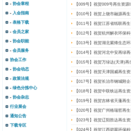
-
协会章程
【009号】祝贺009号再生资
-
入会指南
【010号】祝贺上饶市融源再
-
表格下载
【011号】祝贺江苏省纸联再
-
会员之家
【012号】祝贺杭州解衣环保
-
协会职能
【013号】祝贺湖北紫烽生态
-
会员服务
【014号】祝贺​河北中安再
协会工作
【015号】祝贺​万绿达(天津
-
协会动态
【016号】祝贺​天津国威再
-
政策法规
【017号】祝贺​长治市钢城
-
绿色分拣中心
【018号】祝贺​中联铁运再
-
协会杂志
【019号】祝贺​吉林省天蓬
行业展会
【020号】祝贺​广州格瑞哲
通知公告
【023号】祝贺​辽阳胜达再
下载专区
【024号】祝贺​江西碧翠环