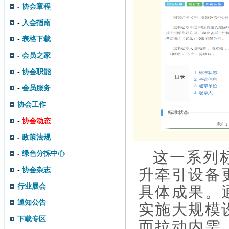
-
协会章程
-
入会指南
-
表格下载
-
会员之家
-
协会职能
-
会员服务
协会工作
-
协会动态
-
政策法规
这一系列
-
绿色分拣中心
-
协会杂志
升牵引设备
行业展会
具体成果。
通知公告
实施大规模
下载专区
而拉动内需