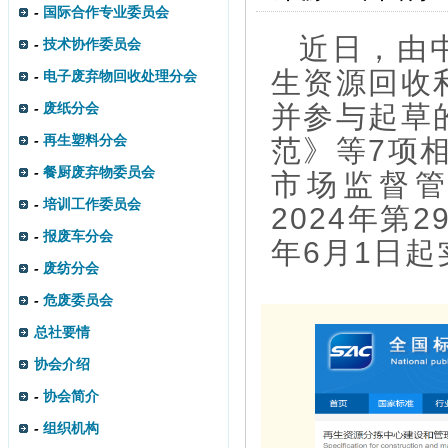
-
国际合作专业委员会
近日，由
-
技术协作委员会
生资源回收
-
电子废弃物回收处理分会
-
废纸分会
并参与起草
-
再生塑料分会
范》等7项
-
餐厨废弃物委员会
市场监督
-
培训工作委员会
2024年第
-
报废车分会
年6月1日起
-
废纺分会
-
危废委员会
总社要情
协会介绍
-
协会简介
-
组织机构