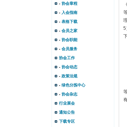
-
协会章程
-
入会指南
-
表格下载
-
会员之家
-
协会职能
-
会员服务
协会工作
-
协会动态
-
政策法规
-
绿色分拣中心
-
协会杂志
行业展会
通知公告
下载专区