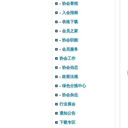
-
协会章程
-
入会指南
-
表格下载
-
会员之家
-
协会职能
-
会员服务
协会工作
-
协会动态
-
政策法规
-
绿色分拣中心
-
协会杂志
行业展会
通知公告
下载专区