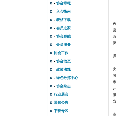
-
协会章程
-
入会指南
-
表格下载
-
会员之家
-
协会职能
-
会员服务
协会工作
-
协会动态
-
政策法规
-
绿色分拣中心
-
协会杂志
行业展会
通知公告
下载专区