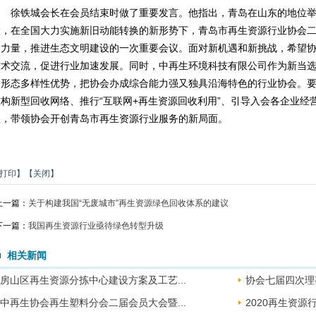
徐铁城会长在会员结束时做了重要发言。他指出，青岛在山东的地位
大，在全国大力实施新旧动能转换的新形势下，青岛市再生资源行业协会
聚力量，推进生态文明建设的一次重要会议。面对新机遇和新挑战，希望
技术交流，促进行业加速发展。同时，中再生环境科技有限公司作为新当
务形态多样性优势，把协会办成综合能力强又独具沿海特色的行业协会。
重构新型回收网络、推行“互联网+再生资源回收利用”、引导入会各企业经
效，带领协会开创青岛市再生资源行业服务的新局面。
打印】
【关闭】
上一篇：
关于构建我国“无废城市”再生资源绿色回收体系的建议
下一篇：
我国再生资源行业亟待绿色转型升级
相关新闻
房山区再生资源分拣中心建设方案及工艺...
协会七届四次理
中再生协会再生塑料分会二届会员大会暨...
2020再生资