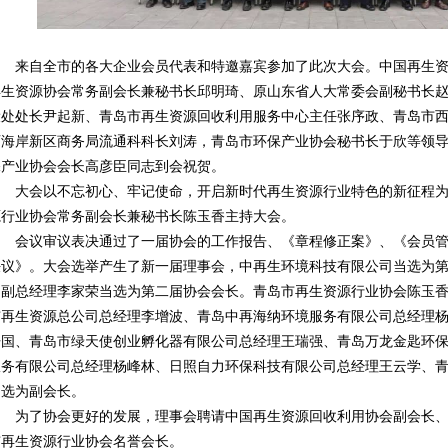
来自全市的各大企业会员代表和特邀嘉宾参加了此次大会。中国再生
再生资源协会常务副会长兼秘书长邱明琦、原山东省人大常委会副秘书长
设处处长尹起新、青岛市再生资源回收利用服务中心主任张序政、青岛市
西海岸新区商务局流通科科长刘涛，青岛市环保产业协会秘书长于欣等领
保产业协会会长高彦臣同志到会祝贺。
大会以不忘初心、牢记使命，开启新时代再生资源行业特色的新征程
源行业协会常务副会长兼秘书长陈玉香主持大会。
会议审议表决通过了一届协会的工作报告、《章程修正案》、《会员
决议》。大会选举产生了新一届理事会，中再生环境科技有限公司当选为
司副总经理李家荣当选为第二届协会会长。青岛市再生资源行业协会陈玉
市再生资源总公司总经理李增波、青岛中再海纳环境服务有限公司总经理
开国、青岛市绿天使创业孵化器有限公司总经理王瑞强、青岛万龙金匙环
服务有限公司总经理杨峰林、日照自力环保科技有限公司总经理王云学、
当选为副会长。
为了协会更好的发展，理事会聘请中国再生资源回收利用协会副会长
市再生资源行业协会名誉会长。