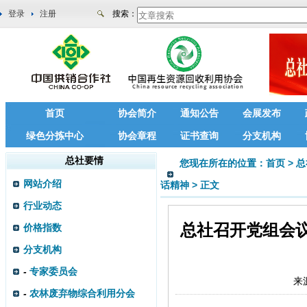
登录
注册
搜索：
首页
协会简介
通知公告
会展发布
绿色分拣中心
协会章程
证书查询
分支机构
总社要情
您现在所在的位置：
首页
>
总
网站介绍
话精神
>
正文
行业动态
总社召开党组会
价格指数
分支机构
-
专家委员会
来
-
农林废弃物综合利用分会