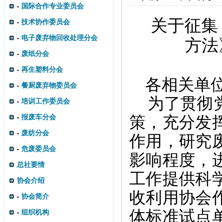
-
国际合作专业委员会
关于征集
-
技术协作委员会
-
电子废弃物回收处理分会
方法
-
废纸分会
-
再生塑料分会
各相关单
-
餐厨废弃物委员会
为了贯彻
-
培训工作委员会
-
报废车分会
策，充分发
-
废纺分会
作用，研究
-
危废委员会
影响程度，
总社要情
工作提供科
协会介绍
收利用协会
-
协会简介
体标准试点
-
组织机构