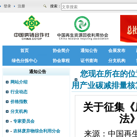
登录
注册
搜索：
首页
协会简介
通知公告
会展发布
绿色分拣中心
协会章程
证书查询
分支机构
通知公告
您现在所在的位
网站介绍
用产业碳减排量核
行业动态
价格指数
关于征集《
分支机构
法
-
专家委员会
-
农林废弃物综合利用分会
来源：
中国再