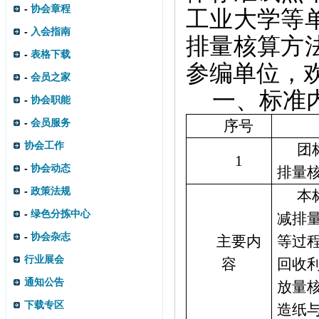
-
协会章程
工业大学等
-
入会指南
排量核算方
-
表格下载
参编单位，
-
会员之家
一、
标准
-
协会职能
-
会员服务
序号
协会工作
团
1
-
协会动态
排量
-
政策法规
本
-
绿色分拣中心
减排
-
协会杂志
主要内
等过
行业展会
容
回收
通知公告
放量
下载专区
造纸