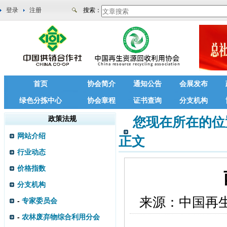
登录
注册
搜索：
首页
协会简介
通知公告
会展发布
绿色分拣中心
协会章程
证书查询
分支机构
政策法规
您现在所在的位
网站介绍
正文
行业动态
价格指数
分支机构
来源：
中国再
-
专家委员会
-
农林废弃物综合利用分会