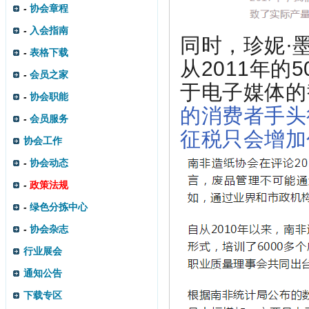
-
协会章程
-
入会指南
同时，珍妮·
-
表格下载
从2011年的
-
会员之家
于电子媒体的
-
协会职能
的消费者手头
-
会员服务
征税只会增加
协会工作
-
协会动态
-
政策法规
-
绿色分拣中心
-
协会杂志
行业展会
通知公告
下载专区