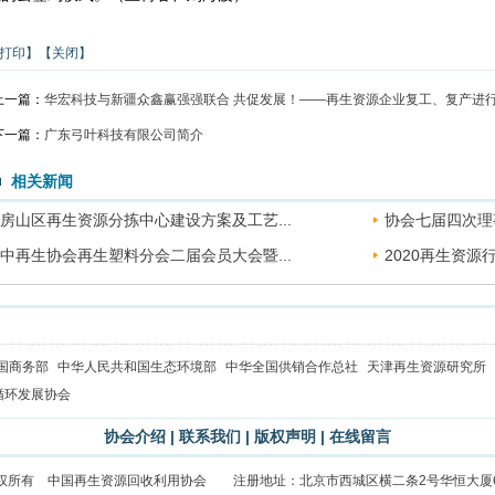
打印】
【关闭】
上一篇：
华宏科技与新疆众鑫赢强强联合 共促发展！——再生资源企业复工、复产进
下一篇：
广东弓叶科技有限公司简介
相关新闻
房山区再生资源分拣中心建设方案及工艺...
协会七届四次理
中再生协会再生塑料分会二届会员大会暨...
2020再生资
国商务部
中华人民共和国生态环境部
中华全国供销合作总社
天津再生资源研究所
循环发展协会
协会介绍
|
联系我们
|
版权声明
|
在线留言
权所有 中国再生资源回收利用协会 注册地址：北京市西城区横二条2号华恒大厦