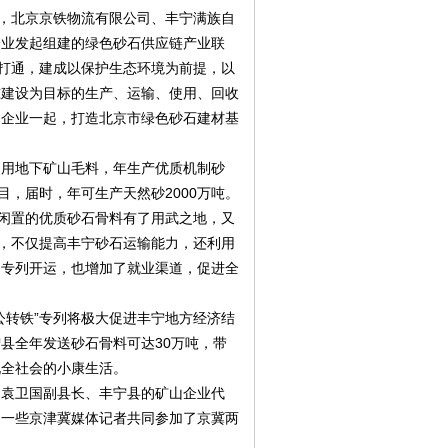
式，北京京铁物流有限公司、丰宁满族自
企业发起组建的绿色砂石供应链产业联
道打通，建成以保护生态环境为前提，以
准建设为目标的生产、运输、使用、回收
、企业一起，打造北京市绿色砂石建材基
利用地下矿山毛料，年生产优质机制砂
目，届时，年可生产天然砂2000万吨。
宁闲置的优质砂石骨料有了用武之地，又
”，不仅提高丰宁砂石运输能力，还利用
，专列开运，也增加了就业渠道，促进全
公转铁”专列将极大促进丰宁地方经济结
县全年发送砂石骨料可达30万吨，带
现全社会的小康生活。
、袁卫国副县长、丰宁县的矿山企业代
的一些京津冀媒体记者共同参加了京冀两