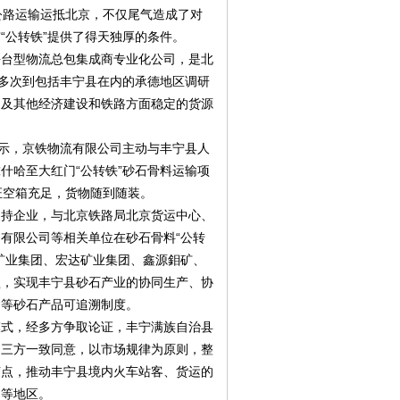
公路运输运抵北京，不仅尾气造成了对
“公转铁”提供了得天独厚的条件。
平台型物流总包集成商专业化公司，是北
司多次到包括丰宁县在内的承德地区调研
山及其他经济建设和铁路方面稳定的货源
表示，京铁物流有限公司主动与丰宁县人
什哈至大红门“公转铁”砂石骨料运输项
证空箱充足，货物随到随装。
支持企业，与北京铁路局北京货运中心、
有限公司等相关单位在砂石骨料“公转
矿业集团、宏达矿业集团、鑫源鉬矿、
盟，实现丰宁县砂石产业的协同生产、协
用等砂石产品可追溯制度。
模式，经多方争取论证，丰宁满族自治县
司三方一致同意，以市场规律为原则，整
节点，推动丰宁县境内火车站客、货运的
角等地区。