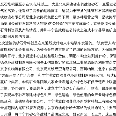
和废石堆积量至少在30亿吨以上。大量北京周边省市的建筑砂石一直通过
空气的污染，还造成了高价的运输陈本，这就为丰宁县的建筑砂石骨料进京
京铁物流有限公司是北京铁路局集团公司下属一级多种经营公司，是铁路
京局集团公司砂石骨料等大宗物资“公转铁”的主要实施单位，京铁物流公
砂石骨料资源及产能情况，并和丰宁县政府在公转铁上达成丰宁县绿色矿
组织协同发展的共识。
“此次运输的砂石骨料就是在京通线虎什哈火车站装车发运的。”该负责人
民政府和矿山企业联系，为砂石骨料进京制定了详细的运输方案。为保障虎
目顺利开行，北京货运中心提前整理好货位，调配35吨空箱到虎什哈，保
承德晶环建材制造有限公司是工信部指定的京津冀工业资源综合利用重点
北京京铁物流有限公司、北京局京铁经贸有限公司、百川物流（北京）集团
铁”方面开展了广泛合作，和丰宁满族自治县晶环建材制造有限公司、顺达
三赢矿业集团、华兵矿业集团等六家企业发起成立绿色砂石供应链产业联
同运输、协同销售，资源共享，建立丰宁县砂石产品生产、物流、最终使
为了实现丰宁砂石等建材绿色生产、绿色运输、绿色使用的全产业链绿色
人民政府、京铁物流有限公司、丰宁满族自治县晶环新型材料加工有限公
合全县范围内尾矿和废石资源，以京通线虎什哈火车站为铁路通道的主要
早日开通，将丰宁的砂石等建材产品供应北京、雄安新区、长三角、珠三