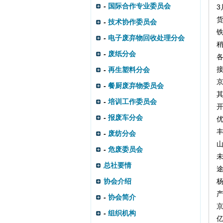
-
国际合作专业委员会
3
-
技术协作委员会
-
电子废弃物回收处理分会
-
废纸分会
-
再生塑料分会
京
-
餐厨废弃物委员会
其
-
培训工作委员会
-
报废车分会
优
-
废纺分会
-
危废委员会
总社要情
协会介绍
-
协会简介
-
组织机构