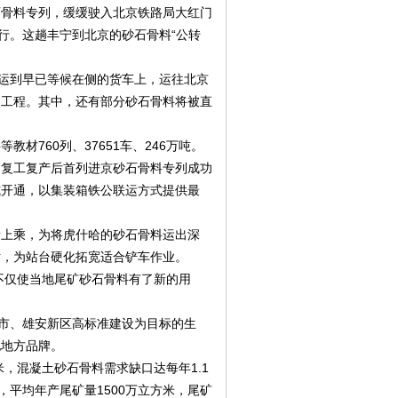
的砂石骨料专列，缓缓驶入北京铁路局大红门
行。这趟丰宁到北京的砂石骨料“公转
吊运到早已等候在侧的货车上，运往北京
点工程。其中，还有部分砂石骨料将被直
760列、37651车、246万吨。
22日复工复产后首列进京砂石骨料专列成功
式开通，以集装箱铁公联运方式提供最
量上乘，为将虎什哈的砂石骨料运出深
站，为站台硬化拓宽适合铲车作业。
不仅使当地尾矿砂石骨料有了新的用
京市、雄安新区高标准建设为目标的生
地地方品牌。
，混凝土砂石骨料需求缺口达每年1.1
，平均年产尾矿量1500万立方米，尾矿