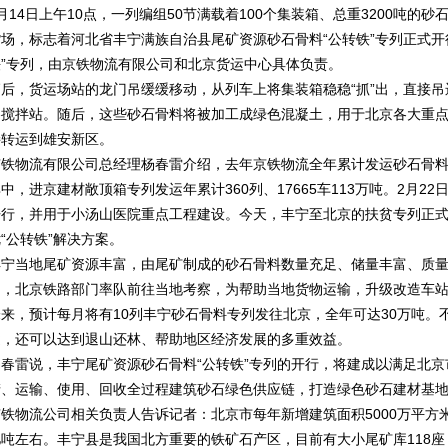
月14日上午10点，一列编组50节满载着100个集装箱、总重3200吨
货场，标志着河北省丰宁满族自治县尾矿资源砂石骨料“公转铁”专列正式开
铁”专列，由京铁物流有限公司和北京货运中心具体负责。
稍后，货运场站的龙门吊缓缓移动，从列车上将集装箱稳稳“抓”出，直接
各搅拌站。随后，这些砂石骨料将被加工成绿色混凝土，用于北京各大重
接转运到雄安新区。
铁物流有限公司总经理杨春雷介绍，去年京铁物流全年累计发运砂石骨料等教材
中，进京建材敞顶箱专列发运年累计360列、17665车113万吨。2月
开行，并用于小汤山医院重点工程建设。今天，丰宁至北京的扶贫专列正
“公转铁”解决方案。
丰宁当地尾矿资源丰富，由尾矿制成的砂石骨料数量充足、储量丰富、质
山，北京铁路部门率队前往当地考察，为帮助当地货物运输，升级改造车
未来，预计每月将有10列丰宁砂石骨料专列发往北京，全年可达30万吨。
途，还可以达到退山还林、帮助地区经济发展的多重效益。
杨春雷说，丰宁尾矿资源砂石骨料“公转铁”专列的开行，将建成以满足北
产、运输、使用、回收全过程建筑砂石绿色供应链，打造绿色砂石建材基
京铁物流公司相关负责人告诉记者：北京市每年新增建筑面积5000万平方米
亿吨左右。丰宁县是我国北方重要的铁矿石产区，目前有大小尾矿库118座