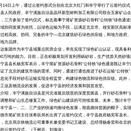
3月14日上午，通过云签约形式分别在北京大红门和丰宁举行了云签约仪
治县人民政府、丰宁满族自治县晶环新型材料加工有限公司联合五家矿山
盟，三方参加了签约仪式，标志着
丰
宁尾矿资源砂石骨料“公转铁”绿色通
区域协同发展为依托，以绿色运输为手段，以满足北京市、雄安新区高标
全过程高效、协同、完备的丰宁—北京建筑砂石绿色供应链，和地方政府
地地方品牌。
顺达集团作为丰宁县域重点民营企业，率先实现了绿色矿山认证，现具备
500万吨的能力。目前，正在积极筹划开发利用砾砂岩，生产优质天然砂项
丰宁县县长杨宪军表示，丰宁尾矿资源砂石骨料“公转铁”绿色通道既让丰
保证了北京的建筑市场的需求。同时，通道打通也推进了砂石运输“公转铁
信息化手段对砂石运输实现全程监管，构建绿色物流和绿色供应链。此外
县工业及物流业的发展，促进丰宁县的经济发展和脱贫攻坚。
据介绍，丰宁满族自治县是河北省最后脱贫的深度贫困县，开行砂石骨料“
构调整和矿山生态修复工作、绿色矿山建设的可持续发展。未来，预计丰宁
动丰宁县一、二、三产业的快速均衡绿色发展，彻底摘掉贫困的帽子，实
承德市尾矿班主任张希跃局长出席了云签约仪式，丰宁县政府杨宪军县长
表，北京局京铁物流公司董事长兼党委书记王建设、总经理杨春雷和在京
地的云签约仪式。（王树谷、刘海波）