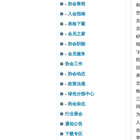
-
协会章程
-
入会指南
-
表格下载
-
会员之家
-
协会职能
-
会员服务
协会工作
-
协会动态
-
政策法规
-
绿色分拣中心
-
协会杂志
行业展会
通知公告
下载专区