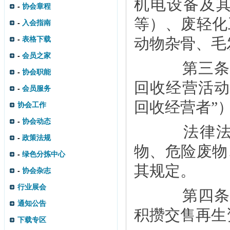
机电设备及
-
协会章程
等）、废轻化
-
入会指南
-
表格下载
动物杂骨、毛
-
会员之家
第三条 
-
协会职能
回收经营活动
-
会员服务
回收经营者”
协会工作
-
协会动态
法律法规
-
政策法规
物、危险废物
-
绿色分拣中心
其规定。
-
协会杂志
行业展会
第四条 
通知公告
积攒交售再生
下载专区