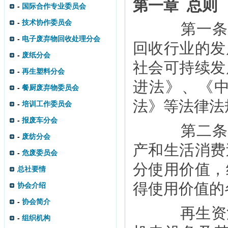
第一章 总则
-
国际合作专业委员会
-
技术协作委员会
第一条 
-
电子废弃物回收处理分会
回收行业的发
-
废纸分会
社会可持续发
-
再生塑料分会
进法》、《
-
餐厨废弃物委员会
法》等法律法
-
培训工作委员会
-
报废车分会
第二条 
-
废纺分会
产和生活消费
-
危废委员会
分使用价值，
总社要情
得使用价值的
协会介绍
-
协会简介
再生资源
-
组织机构