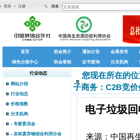
登录
注册
搜索：
首页
协会简介
通知公告
会展发布
绿色分拣中心
协会章程
证书查询
分支机构
行业动态
您现在所在的位
网站介绍
子商务：C2B竞
行业动态
价格指数
电子垃圾回
分支机构
-
专家委员会
-
农林废弃物综合利用分会
来源：
中国再