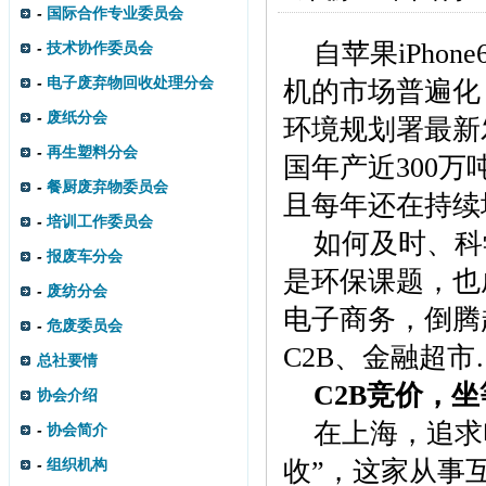
-
国际合作专业委员会
自苹果iPho
-
技术协作委员会
-
电子废弃物回收处理分会
机的市场普遍化
-
废纸分会
环境规划署最新
-
再生塑料分会
国年产近300
-
餐厨废弃物委员会
且每年还在持续
-
培训工作委员会
如何及时、科
-
报废车分会
是环保课题，也
-
废纺分会
电子商务，倒腾
-
危废委员会
C2B、金融超
总社要情
C2B竞价，
协会介绍
在上海，追求
-
协会简介
-
组织机构
收”，这家从事