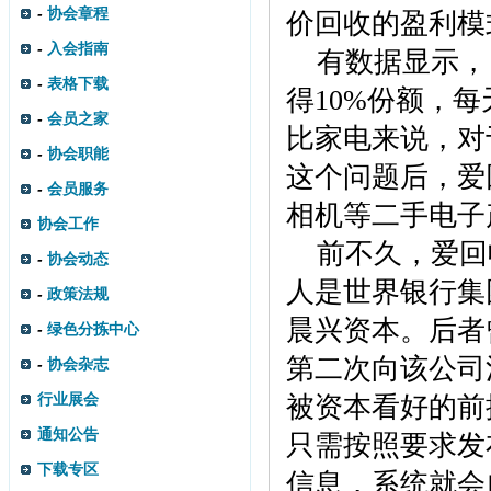
-
协会章程
价回收的盈利模
-
入会指南
有数据显示，
-
表格下载
得10%份额，
-
会员之家
比家电来说，对
-
协会职能
这个问题后，爱
-
会员服务
相机等二手电子
协会工作
前不久，爱回
-
协会动态
人是世界银行集团
-
政策法规
晨兴资本。后者
-
绿色分拣中心
第二次向该公司
-
协会杂志
行业展会
被资本看好的前
通知公告
只需按照要求发
下载专区
信息，系统就会