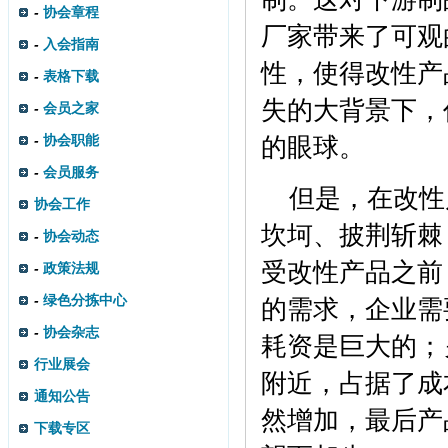
-
协会章程
厂家带来了可观
-
入会指南
性，使得改性产
-
表格下载
失的大背景下，
-
会员之家
-
协会职能
的眼球。
-
会员服务
但是，在改性
协会工作
坎坷、披荆斩棘
-
协会动态
受改性产品之前
-
政策法规
-
绿色分拣中心
的需求，企业需
-
协会杂志
耗资是巨大的；
行业展会
附近，占据了成
通知公告
然增加，最后产
下载专区