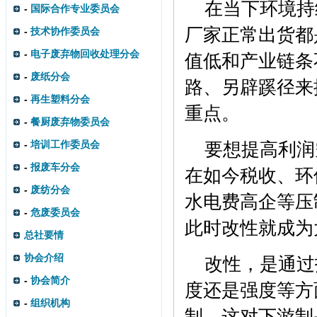
在当下环境持
-
国际合作专业委员会
厂家正常出货都
-
技术协作委员会
-
电子废弃物回收处理分会
值低和产业链条
-
废纸分会
路、另辟蹊径来
-
再生塑料分会
重点。
-
餐厨废弃物委员会
-
培训工作委员会
要想提高利润
-
报废车分会
在如今税收、环
-
废纺分会
水电费高企等压
-
危废委员会
此时改性就成为
总社要情
协会介绍
改性，是通过
-
协会简介
度还是强度等方
-
组织机构
制。这对下游制